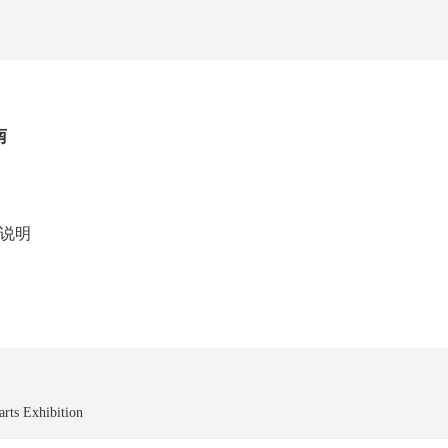
南
说明
arts Exhibition