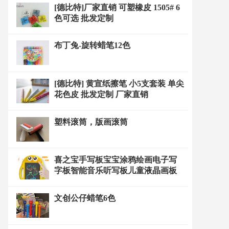
[德比特]厂家直销 可塑橡皮 1505# 6
色可选 批发定制
布丁兔-旋转蜡笔12色
[德比特] 黄宣纸擦笔 小5支套装 单尖
花色皮 批发定制 厂家直销
塑料滚筒，版画滚筒
喜之宝手写板宝宝涂鸦绘画电子写
字板智能音乐听写板儿童液晶画板
文创公仔蜡笔6色