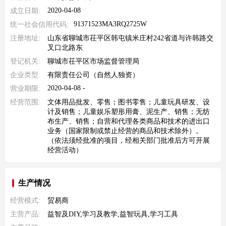
2020-04-08
成立日期:
91371523MA3RQ2725W
统一社会信用代码:
注册地址:
山东省聊城市茌平区韩屯镇米庄村242省道与许韩路交
叉口北路东
登记机关:
聊城市茌平区市场监督管理局
企业类型:
有限责任公司（自然人独资）
2020-04-08 -
营业期限:
经营范围:
文体用品批发、零售；图书零售；儿童玩具研发、设
计及销售；儿童娱乐塑形用膏、泥生产、销售；无纺
布生产、销售；自营和代理各类商品和技术的进出口
业务（国家限制或禁止经营的商品和技术除外）。
（依法须经批准的项目，经相关部门批准后方可开展
经营活动）
生产情况
经营模式:
贸易商
主营产品:
益智及DIY,学习及教学,益智玩具,学习工具